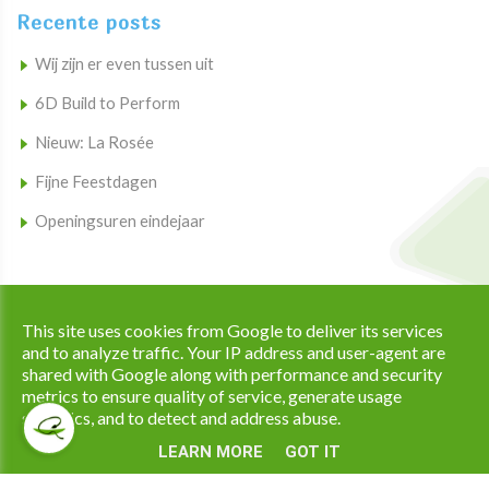
Recente posts
Wij zijn er even tussen uit
6D Build to Perform
Nieuw: La Rosée
Fijne Feestdagen
Openingsuren eindejaar
Copyright © 2026 Apotheek Ramaekers All Rights Reserved. |
This site uses cookies from Google to deliver its services
|
Privacy & Cookies
UP-TO-DATE WebDesign
and to analyze traffic. Your IP address and user-agent are
shared with Google along with performance and security
metrics to ensure quality of service, generate usage
statistics, and to detect and address abuse.
LEARN MORE
GOT IT