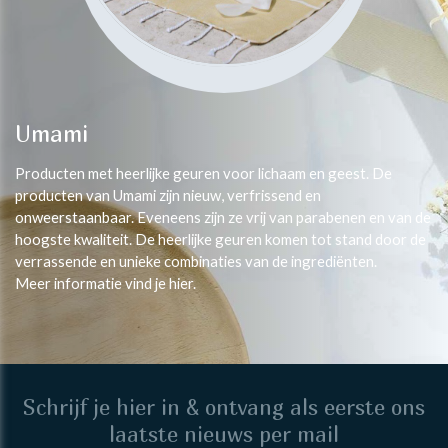
Umami
Producten met heerlijke geuren voor lichaam en geest. De
producten van Umami zijn nieuw, verfrissend en
onweerstaanbaar. Eveneens zijn ze vrij van parabenen en van de
hoogste kwaliteit. De heerlijke geuren komen tot stand door de
verrassende en unieke combinaties van de ingrediënten.
Meer informatie vind je hier.
Schrijf je hier in & ontvang als eerste ons
laatste nieuws per mail