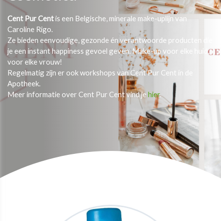
Cent Pur Cent
is een Belgische, minerale make-uplijn van
Caroline Rigo.
Ze bieden eenvoudige, gezonde én verantwoorde producten die
je een instant happiness gevoel geven. Make-up voor elke huid,
voor elke vrouw!
Regelmatig zijn er ook workshops van Cent Pur Cent in de
Apotheek.
Meer informatie over Cent Pur Cent vind je
hier
.