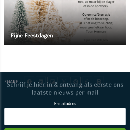
Fijne Feestdagen
SHARE
Schrijf je hier in & ontvang als eerste ons
laatste nieuws per mail
E-mailadres