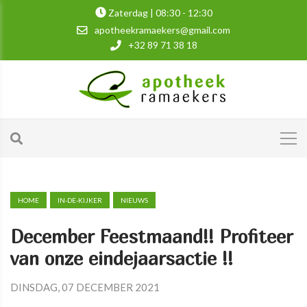
Zaterdag | 08:30 - 12:30
apotheekramaekers@gmail.com
+32 89 71 38 18
HOME
IN-DE-KIJKER
NIEUWS
December Feestmaand!! Profiteer
van onze eindejaarsactie !!
DINSDAG, 07 DECEMBER 2021