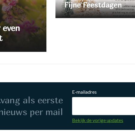
Fijne Feestdagen
r even
t
E-mailadres
ntvang als eerste
nieuws per mail
Bekijk de vorige updates