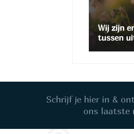
Wij zijn e
tussen ui
Schrijf je hier in & o
ons laatste 