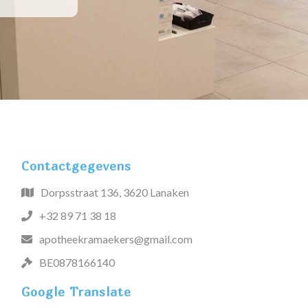
Contactgegevens
Dorpsstraat 136, 3620 Lanaken
+32 89 71 38 18
apotheekramaekers@gmail.com
BE0878166140
Google Translate