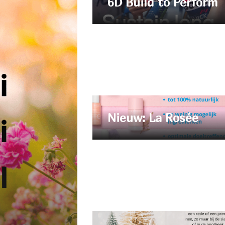
6D Build to Perform
Nieuw: La Rosée