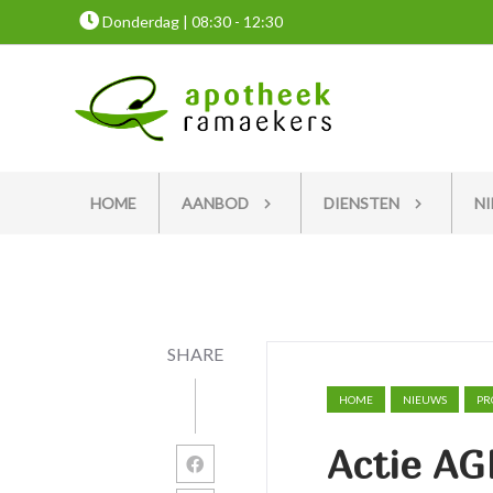
Donderdag | 08:30 - 12:30
HOME
AANBOD
DIENSTEN
N
SHARE
HOME
NIEUWS
PR
Actie A