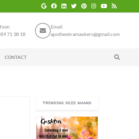
efoon
Email
89 71 38 18
apotheekramaekers@gmail.com
CONTACT
TRENDING DEZE MAAND