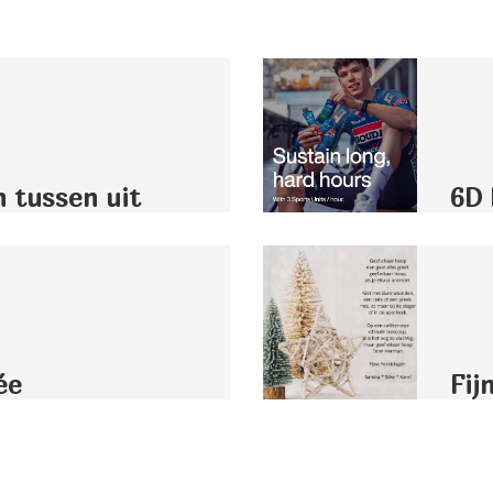
n tussen uit
6D 
ée
Fij