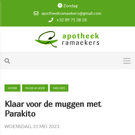
Zondag
apotheekramaekers@gmail.com
+32 89 71 38 18
HOME
IN-DE-KIJKER
NIEUWS
Klaar voor de muggen met
Parakito
WOENSDAG, 31 MEI 2023