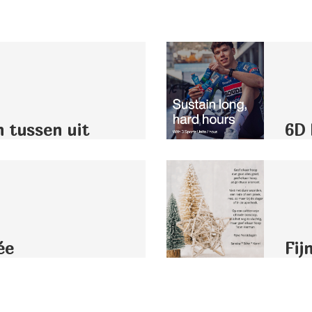
n tussen uit
6D 
ée
Fij