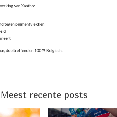
werking van Xantho:
nd tegen pigmentvlekken
eid
lmeert
puur, doeltreffend en 100 % Belgisch.
Meest recente posts