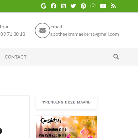
efoon
Email
89 71 38 18
apotheekramaekers@gmail.com
CONTACT
TRENDING DEZE MAAND
o