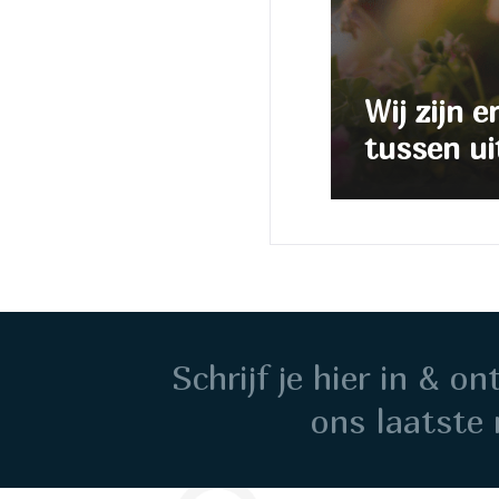
Wij zijn e
tussen ui
Schrijf je hier in & o
ons laatste 