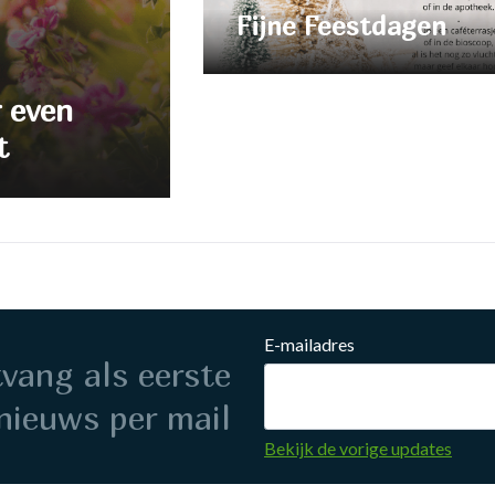
Fijne Feestdagen
r even
t
E-mailadres
ntvang als eerste
nieuws per mail
Bekijk de vorige updates