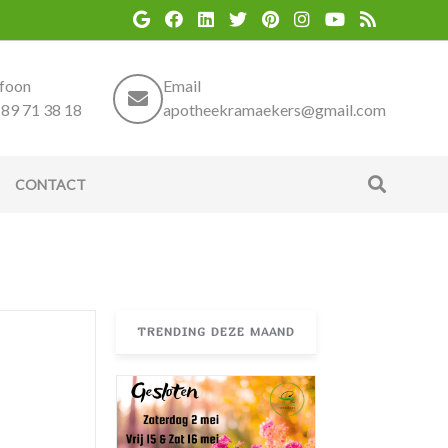
efoon
Email
89 71 38 18
apotheekramaekers@gmail.com
CONTACT
TRENDING DEZE MAAND