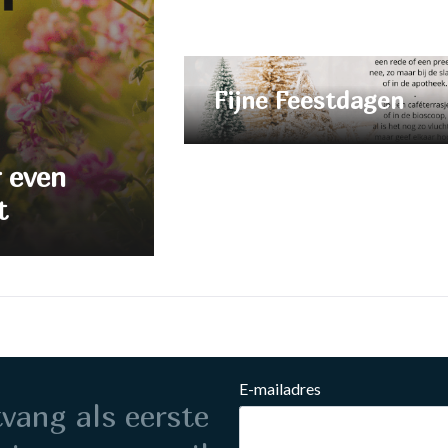
Fijne Feestdagen
r even
t
E-mailadres
ntvang als eerste