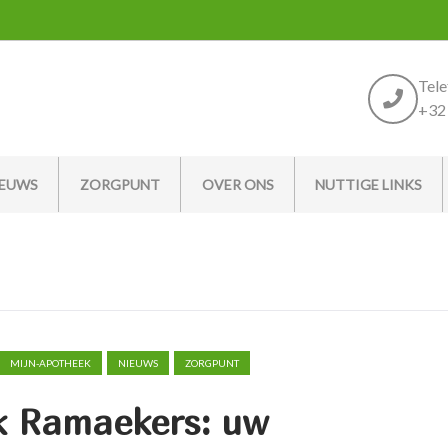
Tel
+32 
IEUWS
ZORGPUNT
OVER ONS
NUTTIGE LINKS
MIJN-APOTHEEK
NIEUWS
ZORGPUNT
k Ramaekers: uw