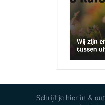
Wij zijn e
tussen ui
Schrijf je hier in & o