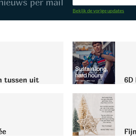
nieuws per mail
Bekijk de vorige updates
n tussen uit
6D 
ée
Fij