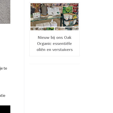
Nieuw bij ons Oak
Organic essentiële
oliën en verstuivers
je te
atie