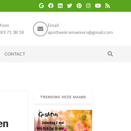
efoon
Email
89 71 38 18
apotheekramaekers@gmail.com
CONTACT
TRENDING DEZE MAAND
en