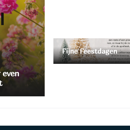
Fijne Feestdagen
r even
t