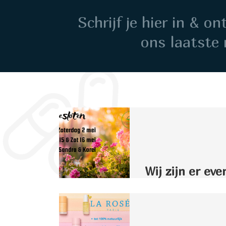
Schrijf je hier in & o
ons laatste 
Wij zijn er eve