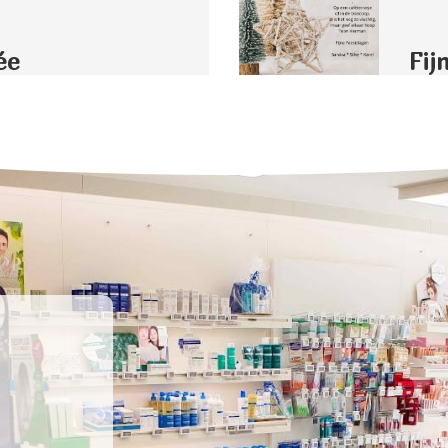
ée
Fij