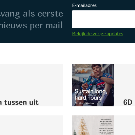
E-mailadres
ntvang als eerste
nieuws per mail
Bekijk de vorige updates
n tussen uit
6D 