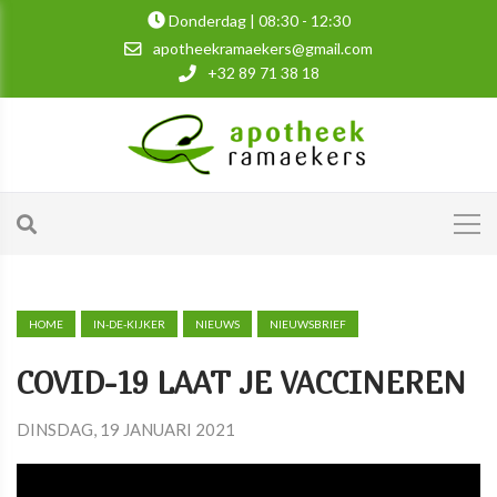
Donderdag | 08:30 - 12:30
apotheekramaekers@gmail.com
+32 89 71 38 18
HOME
IN-DE-KIJKER
NIEUWS
NIEUWSBRIEF
COVID-19 LAAT JE VACCINEREN
DINSDAG, 19 JANUARI 2021