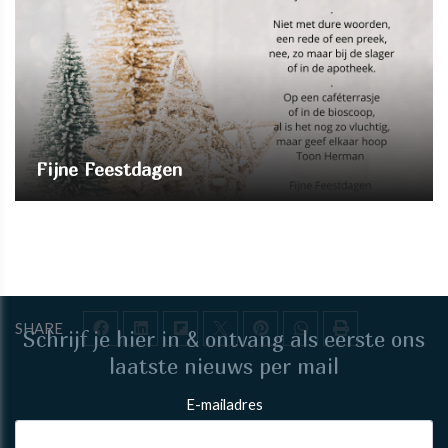
Fijne Feestdagen
SHARE
Schrijf je hier in & ontvang als eerste ons
laatste nieuws per mail
E-mailadres