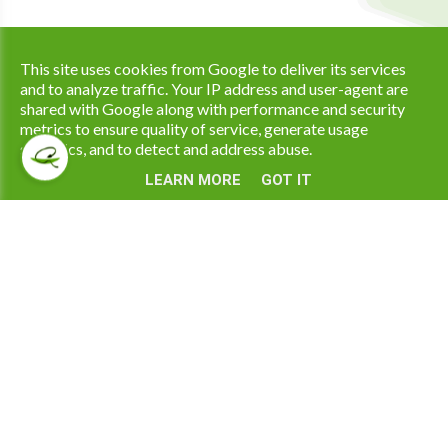
Copyright © 2026 Apotheek Ramaekers All Rights Reserved. |
This site uses cookies from Google to deliver its services
|
Privacy & Cookies
UP-TO-DATE WebDesign
and to analyze traffic. Your IP address and user-agent are
shared with Google along with performance and security
metrics to ensure quality of service, generate usage
statistics, and to detect and address abuse.
LEARN MORE
GOT IT