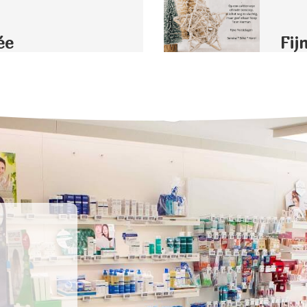
ée
Fij