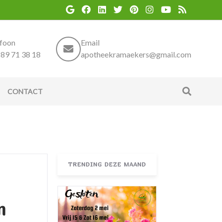
efoon
Email
89 71 38 18
apotheekramaekers@gmail.com
CONTACT
TRENDING DEZE MAAND
m