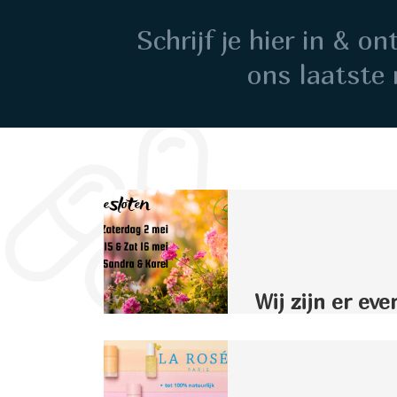
Schrijf je hier in & o
ons laatste 
Wij zijn er eve