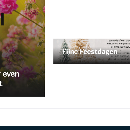
Fijne Feestdagen
r even
t