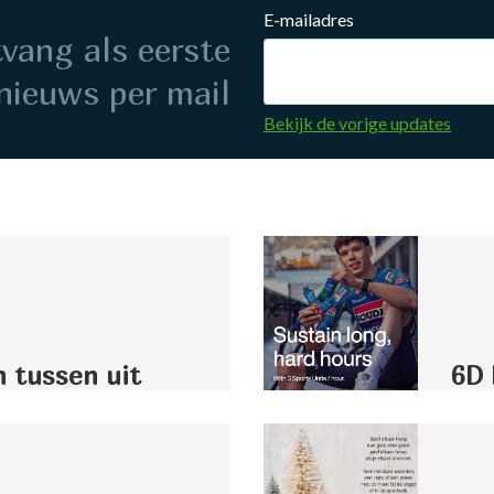
E-mailadres
ntvang als eerste
nieuws per mail
Bekijk de vorige updates
n tussen uit
6D 