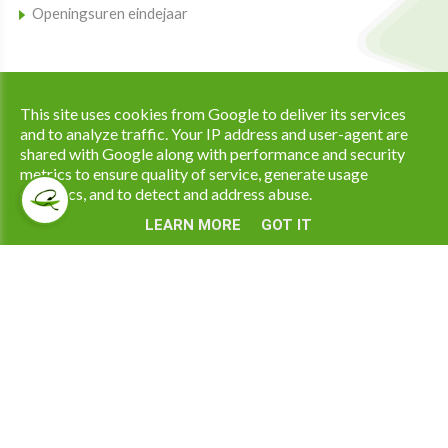
Openingsuren eindejaar
Copyright © 2026 Apotheek Ramaekers All Rights Reserved. |
This site uses cookies from Google to deliver its services
|
Privacy & Cookies
UP-TO-DATE WebDesign
and to analyze traffic. Your IP address and user-agent are
shared with Google along with performance and security
metrics to ensure quality of service, generate usage
statistics, and to detect and address abuse.
LEARN MORE
GOT IT