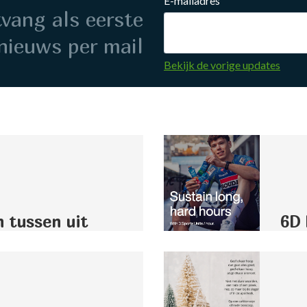
E-mailadres
ntvang als eerste
nieuws per mail
Bekijk de vorige updates
n tussen uit
6D 