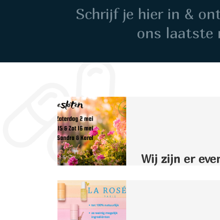
Schrijf je hier in & o
ons laatste 
Wij zijn er eve