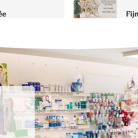
ée
Fij