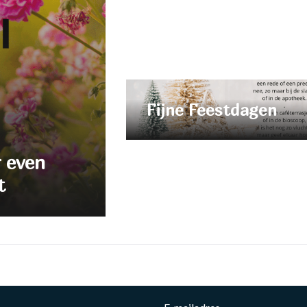
Fijne Feestdagen
r even
t