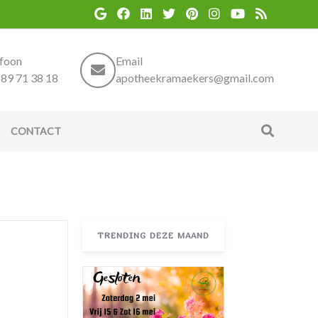
efoon
Email
89 71 38 18
apotheekramaekers@gmail.com
CONTACT
TRENDING DEZE MAAND