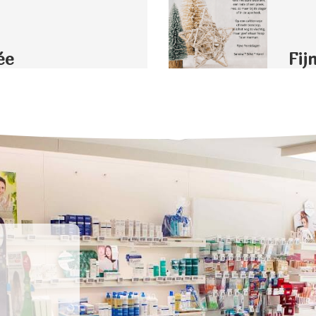
ée
Fij