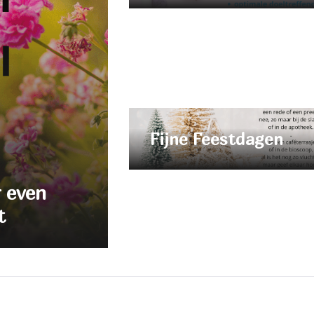
Fijne Feestdagen
r even
t