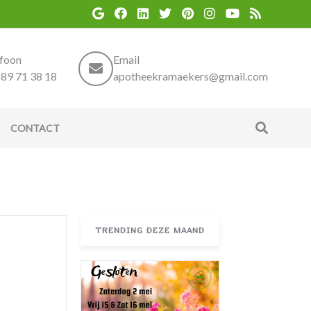
efoon
Email
89 71 38 18
apotheekramaekers@gmail.com
CONTACT
TRENDING DEZE MAAND