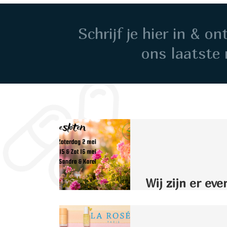
Schrijf je hier in & o
ons laatste 
Wij zijn er eve