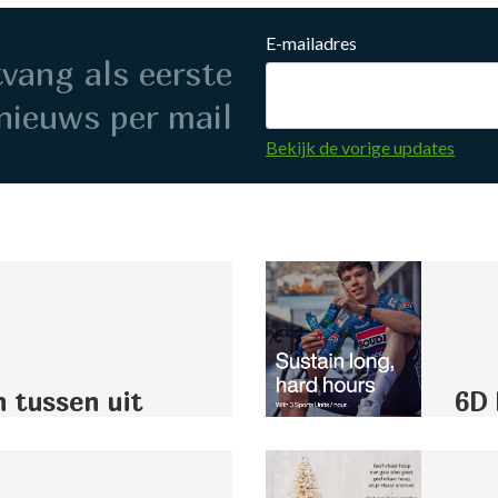
E-mailadres
ntvang als eerste
nieuws per mail
Bekijk de vorige updates
n tussen uit
6D 