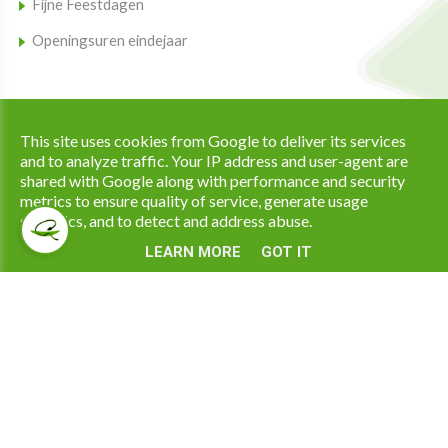
Fijne Feestdagen
Openingsuren eindejaar
Copyright © 2026 Apotheek Ramaekers All Rights Reserved. |
This site uses cookies from Google to deliver its services
|
Privacy & Cookies
UP-TO-DATE WebDesign
and to analyze traffic. Your IP address and user-agent are
shared with Google along with performance and security
metrics to ensure quality of service, generate usage
statistics, and to detect and address abuse.
LEARN MORE
GOT IT