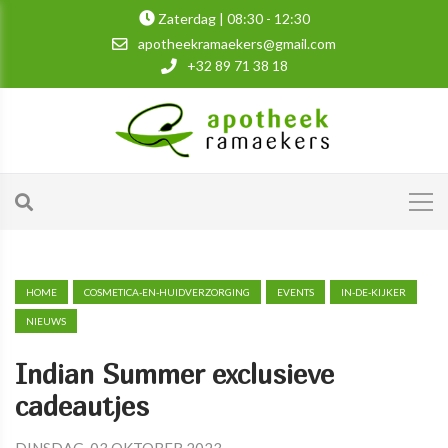
Zaterdag | 08:30 - 12:30
apotheekramaekers@gmail.com
+32 89 71 38 18
HOME
COSMETICA-EN-HUIDVERZORGING
EVENTS
IN-DE-KIJKER
NIEUWS
Indian Summer exclusieve
cadeautjes