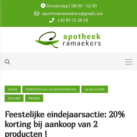
Donderdag | 08:30 - 12:30
apotheekramaekers@gmail.com
+32 89 71 38 18
HOME
COSMETICA-EN-HUIDVERZORGING
IN-DE-KIJKER
NIEUWS
PROMO
Feestelijke eindejaarsactie: 20%
korting bij aankoop van 2
producten !