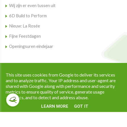
Wij zijn er even tussen uit
6D Build to Perform
Nieuw: La Rosée
Fijne Feestdagen
Openingsuren eindejaar
Copyright © 2026 Apotheek Ramaekers All Rights Reserved. |
This site uses cookies from Google to deliver its services
|
Privacy & Cookies
UP-TO-DATE WebDesign
and to analyze traffic. Your IP address and user-agent are
shared with Google along with performance and security
metrics to ensure quality of service, generate usage
statistics, and to detect and address abuse.
LEARN MORE
GOT IT