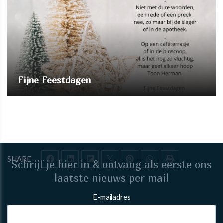
Fijne Feestdagen
SHARE
Schrijf je hier in & ontvang als eerste ons
laatste nieuws per mail
E-mailadres