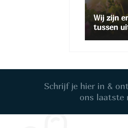
Wij zijn e
tussen ui
Schrijf je hier in & o
ons laatste 