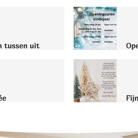
n tussen uit
Ope
ée
Fij