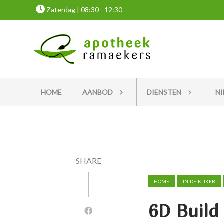
Zaterdag | 08:30 - 12:30
HOME
AANBOD
DIENSTEN
N
SHARE
HOME
IN-DE-KIJKER
6D Build