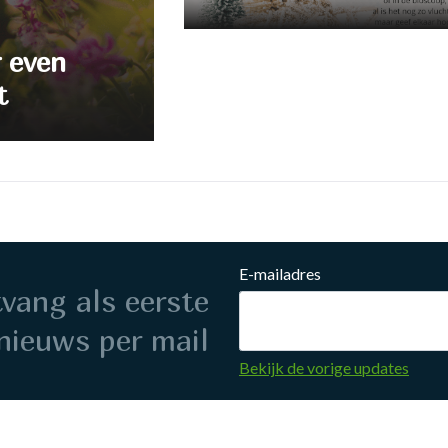
r even
t
E-mailadres
ntvang als eerste
nieuws per mail
Bekijk de vorige updates