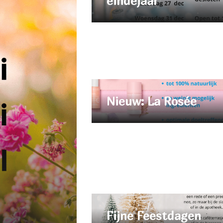
eindejaar
Nieuw: La Rosée
Fijne Feestdagen