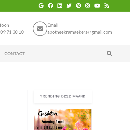
efoon
Email
89 71 38 18
apotheekramaekers@gmail.com
CONTACT
TRENDING DEZE MAAND